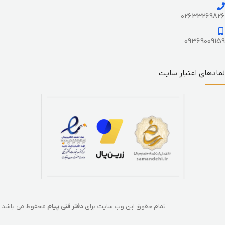
02633269826
09369009159
نمادهای اعتبار سایت
تمام حقوق این وب سایت برای
دفتر فنی پیام
محفوظ می باشد.