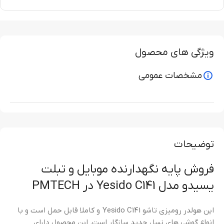
ویژگی های محصول
مشخصات عمومی
توضیحات
فروش پایه نگهدارنده موبایل و تبلت
یسیدو مدل Yesido C141 در PMTECH
این هولدر رومیزی تاشو Yesido C141 و کاملا قابل حمل است و با
انواع گوشی های نسل جدید سازگار است. این محصول دارای