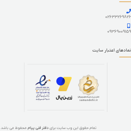
02633269826
09369009159
نمادهای اعتبار سایت
تمام حقوق این وب سایت برای
دفتر فنی پیام
محفوظ می باشد.