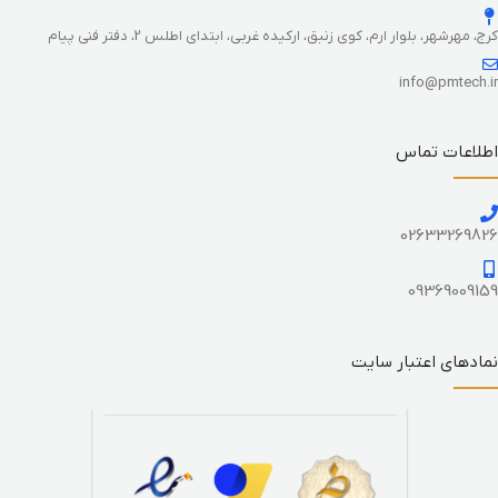
کرج، مهرشهر، بلوار ارم، کوی زنبق، ارکیده غربی، ابتدای اطلس 2، دفتر فنی پیام
info@pmtech.ir
اطلاعات تماس
02633269826
09369009159
نمادهای اعتبار سایت