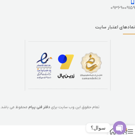
09369009159
نمادهای اعتبار سایت
تمام حقوق این وب سایت برای
دفتر فنی پیام
محفوظ می باشد.
سوال؟
0