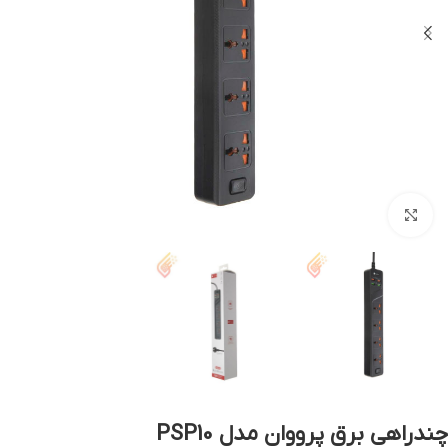
بزرگنمایی تصویر
چندراهی برق پرووان مدل PSP10