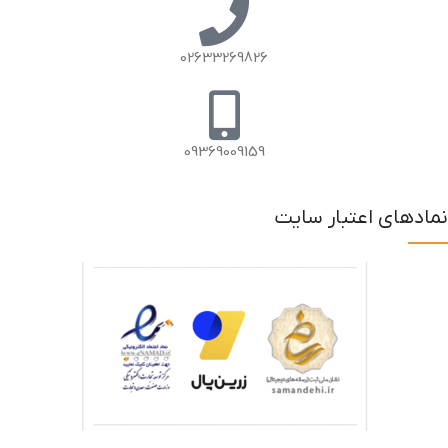
02633269826
09369009159
نمادهای اعتبار سایت