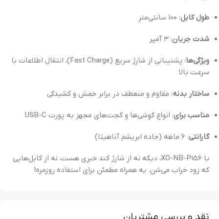
طول کابل
: ۱۰۰ سانتی‌متر
شدت جریان
: ۳ آمپر
ویژگی‌ها
: پشتیبانی از شارژ سریع (Fast Charge)، انتقال اطلاعات با
سرعت بالا
ساختار بدنه
: مقاوم و منعطف در برابر خمش و کشیدگی
مناسب برای
: انواع گوشی‌ها و گجت‌های مجهز به پورت USB-C
گارانتی
: ۶ ماهه (جاده ابریشم آناهیتا)
با XO-NB-P156، دیگه نه از شارژ کند خبری هست، نه از کابل‌هایی
که زود خراب می‌شن. یه همراه مطمئن برای استفاده روزمره!
نقد و بررسی مشتریان