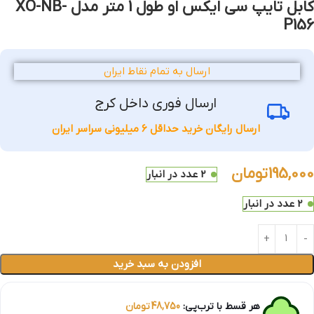
کابل تایپ سی ایکس او طول 1 متر مدل XO-NB-
P156
ارسال به تمام نقاط ایران
ارسال فوری داخل کرج
ارسال رایگان خرید حداقل 6 میلیونی سراسر ایران
195,000
تومان
2 عدد در انبار
2 عدد در انبار
افزودن به سبد خرید
هر قسط با ترب‌پی:
48,750
تومان