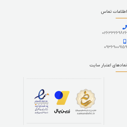
اطلاعات تماس
02633269826
09369009159
نمادهای اعتبار سایت