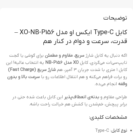
توضیحات
کابل Type-C ایکس او مدل XO-NB-P156 –
قدرت، سرعت و دوام در کنار هم
اگه دنبال یه کابل شارژ
سریع، مقاوم و مطمئن
برای گوشی یا گجت
تایپ‌سی‌ات می‌گردی، کابل
XO مدل NB-P156
یه انتخاب عالیه! این
کابل ۱ متری با شدت جریان ۳ آمپر، هم
شارژ سریع (Fast Charge)
رو برات فراهم می‌کنه و هم انتقال اطلاعات رو با
سرعت بالا و بدون
وقفه
انجام می‌ده.
طراحی مقاوم و
بدنه‌ی انعطاف‌پذیر
این کابل باعث شده حتی در
برابر پیچش، خم‌شدن یا کشش هم خیالت راحت باشه.
مشخصات کلیدی:
نوع کابل
: Type-C