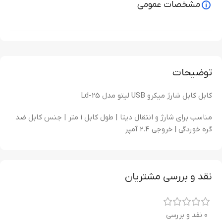
مشخصات عمومی
توضیحات
کابل کابل شارژ میکرو USB لیتو مدل Ld-25
مناسب برای شارژ و انتقال دیتا | طول کابل 1 متر | جنس کابل ضد
گره خوردگی | خروجی 2.4 آمپر
نقد و بررسی مشتریان
0 نقد و بررسی