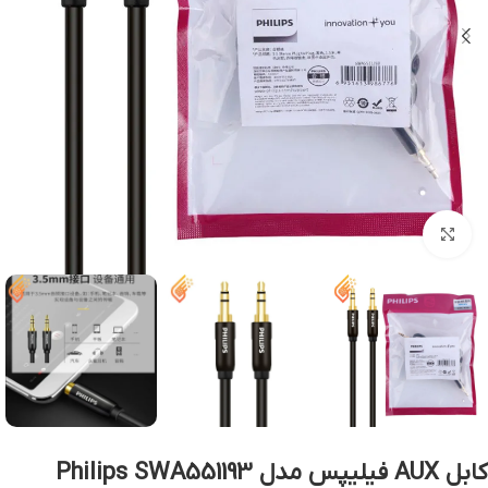
بزرگنمایی تصویر
کابل AUX فیلیپس مدل Philips SWA551193