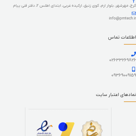
کرج، مهرشهر، بلوار ارم، کوی زنبق، ارکیده غربی، ابتدای اطلس 2، دفتر فنی پیام
info@pmtech.ir
اطلاعات تماس
02633269826
09369009159
نمادهای اعتبار سایت