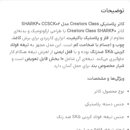
توضیحات
کاتر پلاستیکی Creators Class مدل SHARK40 CCSCK02
کاتر
Creators Class SHARK40
با طراحی ارگونومیک و بدنه‌ای
مقاوم از
فلز و پلاستیک باکیفیت
، ابزاری کاربردی برای برش
کاغذ،
چوب و اجسام با ضخامت کم
است. این مدل مجهز به
تیغه فولاد
کربنی SK5 ضدزنگ
بوده و با
قفل ایمنی
از لغزش تیغه هنگام کار
جلوگیری می‌کند. تیغه‌ی آن شامل
۱۰ بخش قابل تعویض
است و
شیار مخصوص بند
برای حمل آسان دارد.
ویژگی‌ها و مشخصات:
نوع محصول: کاتر
جنس دسته: پلاستیکی
جنس تیغه: فولاد کربنی SK5 ضد زنگ
ابعاد تیغه: 18×0.5 میلی‌متر