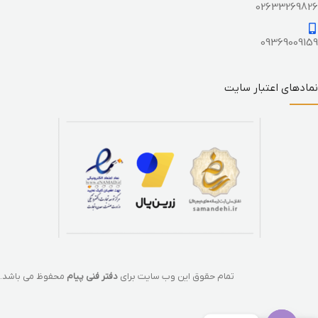
02633269826
09369009159
نمادهای اعتبار سایت
تمام حقوق این وب سایت برای
دفتر فنی پیام
محفوظ می باشد.