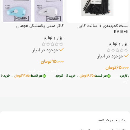
بست کمربندی 10 سانت کایزر
کاتر مینی پلاستیکی هومان
KAISER
ابزار و لوازم
ابزار و لوازم
موجود در انبار
موجود در انبار
95,000
تومان
65,000
تومان
افزودن به سبد خرید
قسط
ارمزد
23,750
تومان
•
هر قسط
16,250
تومان
•
خرید قسطی با ترب‌پی بدون کارمزد
خرید قسطی با ترب‌پی بدون کارمزد
هر قسط
23,750
تومان
•
خرید قسطی 
افزودن به سبد خرید
عضویت در خبرنامه