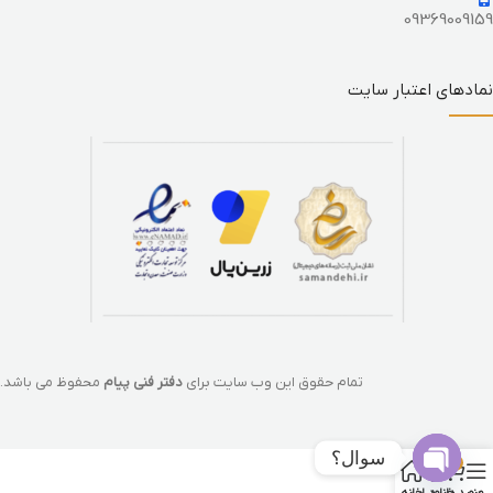
09369009159
نمادهای اعتبار سایت
تمام حقوق این وب سایت برای
دفتر فنی پیام
محفوظ می باشد.
سوال؟
0