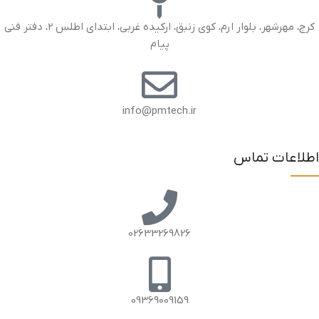
کرج، مهرشهر، بلوار ارم، کوی زنبق، ارکیده غربی، ابتدای اطلس 2، دفتر فنی
پیام
info@pmtech.ir
اطلاعات تماس
02633269826
09369009159