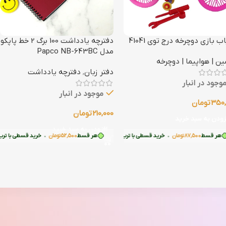
ب بازی دوچرخه درج توی 41041
دفترچه یادداشت 100 برگ 2 خط پاپکو
مدل Papco NB-643BC
ن | هواپیما | دوچرخه
دفتر زبان
,
دفترچه یادداشت
وجود در انبار
موجود در انبار
350,
تومان
210,000
تومان
زودن به سبد خرید
افزودن به سبد خرید
ان
سط
•
87,500
تومان
•
خرید قسطی با ترب‌پی بدون کارمزد
خرید قسطی با ترب‌پی بدون کارمزد
هر قسط
52,500
تومان
•
خرید قسطی با ترب‌پی بدون