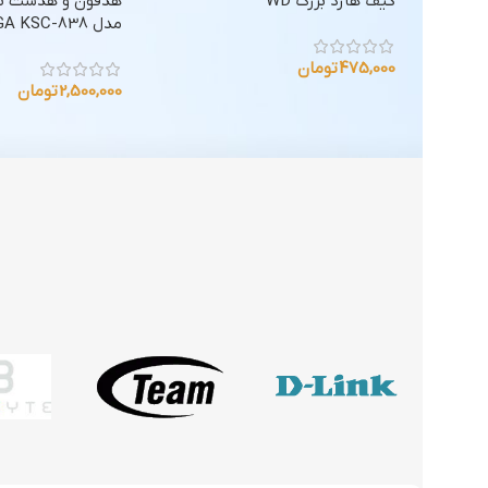
کیف هارد بزرگ WD
هدفون و هدست بل
مدل KAKUSIGA KSC-838
475,000
تومان
2,500,000
تومان