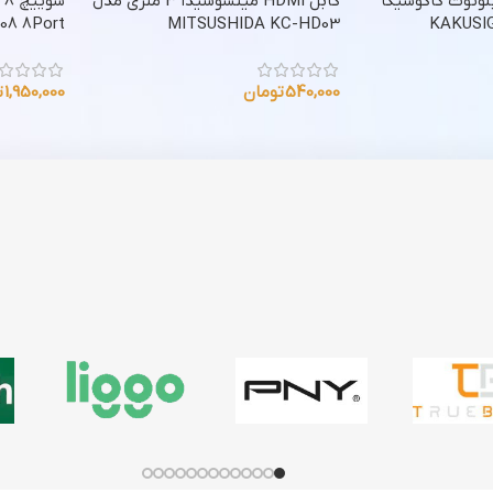
وتوث کاکوسیگا
کابل HDMI میتسوشیدا 3 متری مدل
008 8Port
MITSUSHIDA KC-HD03
540,000
تومان
1,950,000
ت