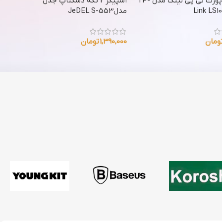
سوییچ 8 پورت تی پی لینک مدل TP-
اسپیکر 2 تکه دسکتاپ جدل
Link LS1
مدلJeDEL S-553
ومان
1,390,000
تومان